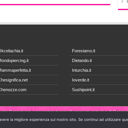
kceliachia.it
Forexiamo.it
ondopiercing.it
Dietando.it
ammaperfetta.it
Inturchia.it
hesignifica.net
Ioverde.it
Chenozze.com
Sushipoint.it
 rete Qonnetwork, i cui contenuti sono di proprietà esclusiva di
Qonnect
avere la migliore esperienza sul nostro sito. Se continui ad utilizzare qu