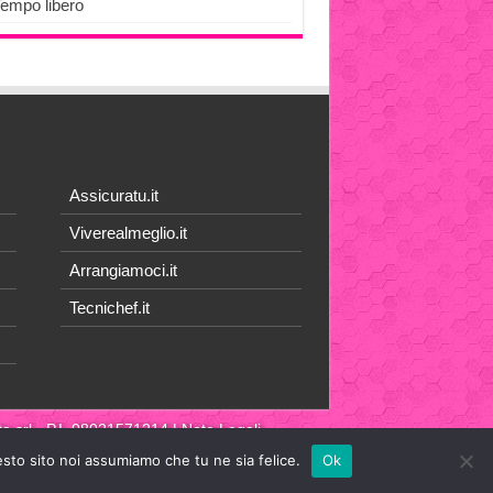
Tempo libero
Assicuratu.it
Viverealmeglio.it
Arrangiamoci.it
Tecnichef.it
a srl
- P.I. 08021571214 |
Note Legali
esto sito noi assumiamo che tu ne sia felice.
Ok