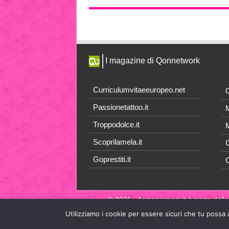
I magazine di Qonnetwork
Curriculumvitaeeuropeo.net
O
Passionetattoo.it
M
Troppodolce.it
M
Scoprilamela.it
C
Goprestiti.it
© 2026 - Arrangiamoci.it è parte della
Utilizziamo i cookie per essere sicuri che tu possa 