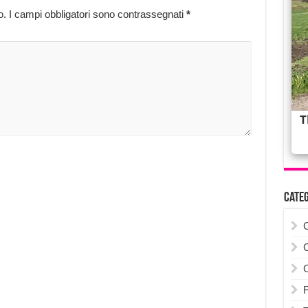
o.
I campi obbligatori sono contrassegnati
*
Cate
F