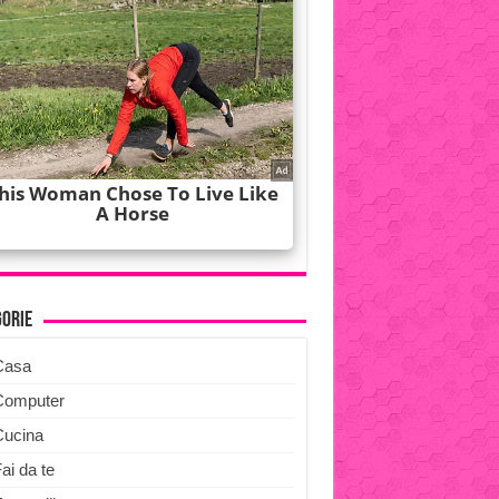
gorie
Casa
Computer
Cucina
ai da te