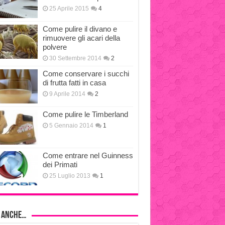
25 Aprile 2015
4
Come pulire il divano e
rimuovere gli acari della
polvere
30 Settembre 2014
2
Come conservare i succhi
di frutta fatti in casa
9 Aprile 2014
2
Come pulire le Timberland
5 Gennaio 2014
1
Come entrare nel Guinness
dei Primati
25 Luglio 2013
1
i anche…