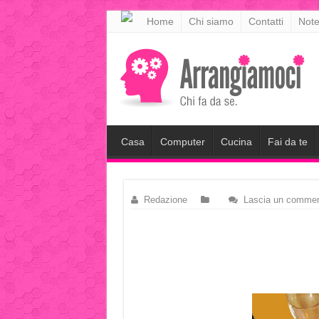
meritking
Home
Chi siamo
Contatti
Note
meritking
giriş
kingroyal
giriş
Casa
Computer
Cucina
Fai da te
Redazione
Lascia un comme