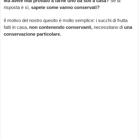
Ma avete mai provato a farne uno da soli a casa?
Se la
risposta è sì,
sapete come vanno conservati?
Il motivo del nostro quesito è molto semplice: i succhi di frutta
fatti in casa,
non contenendo conservanti,
necessitano di
una
conservazione particolare.