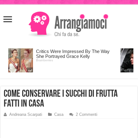
meritking
meritking
giriş
kingroyal
giriş
Come conservare i succhi di frutta
fatti in casa
Andreana Scarpati
Casa
2 Commenti