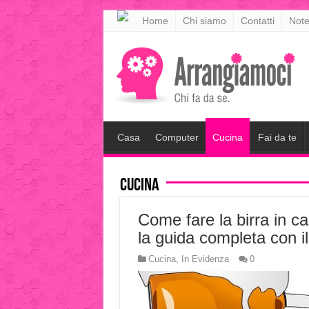
meritking
Home
Chi siamo
Contatti
Note
meritking
giriş
kingroyal
giriş
Casa
Computer
Cucina
Fai da te
Cucina
Come fare la birra in ca
la guida completa con il
Cucina
,
In Evidenza
0