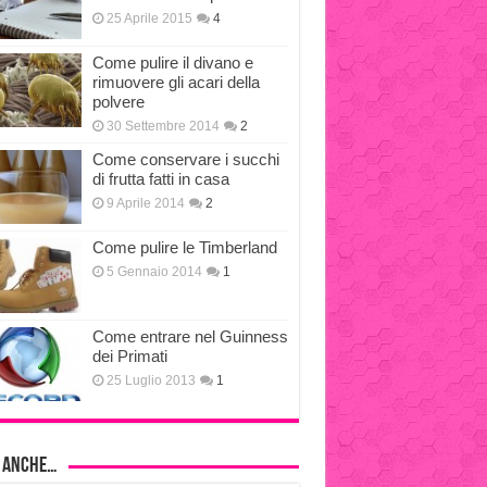
25 Aprile 2015
4
Come pulire il divano e
rimuovere gli acari della
polvere
30 Settembre 2014
2
Come conservare i succhi
di frutta fatti in casa
9 Aprile 2014
2
Come pulire le Timberland
5 Gennaio 2014
1
Come entrare nel Guinness
dei Primati
25 Luglio 2013
1
i anche…