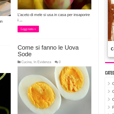
L’aceto di mele si usa in casa per insaporire
i ...
un
Leggi tutto »
Come si fanno le Uova
Sode
Cucina
,
In Evidenza
0
Cate
F