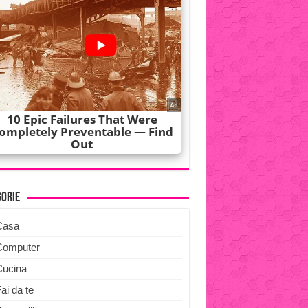
gorie
Casa
Computer
Cucina
ai da te