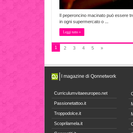
Il peperoncino macinato può essere tr
in ogni supermercato o ...
Leggi tutto »
1
2
3
4
5
»
I magazine di Qonnetwork
Curriculumvitaeeuropeo.net
O
Passionetattoo.it
M
Troppodolce.it
M
Scoprilamela.it
C