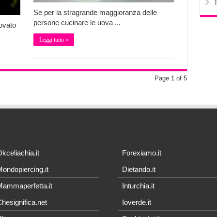
Se per la stragrande maggioranza delle
persone cucinare le uova ...
ovato
Leggi tutto »
Page 1 of 5
kceliachia.it
Forexiamo.it
ondopiercing.it
Dietando.it
ammaperfetta.it
Inturchia.it
hesignifica.net
Ioverde.it