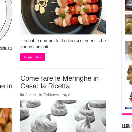
Il kebab è composto da diversi elementi, che
vanno cucinati ...
diffuso
Leggi tutto »
Come fare le Meringhe in
e in
Casa: la Ricetta
Cucina
,
In Evidenza
0
Legg