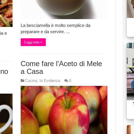
La besciamella è molto semplice da
preparare e da servire. ...
ia e
Leggi tutto »
Come fare l’Aceto di Mele
ino
a Casa
Cucina
,
In Evidenza
0