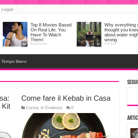
 Legali
Tempo libero
Segui
sa:
Come fare il Kebab in Casa
 Kit
Cucina
,
In Evidenza
0
Artic