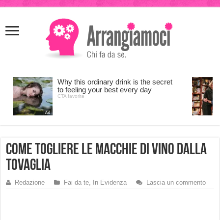
meritking
meritking
giriş
kingroyal
giriş
Come Togliere le Macchie di Vino dalla
Tovaglia
Redazione
Fai da te
,
In Evidenza
Lascia un commento