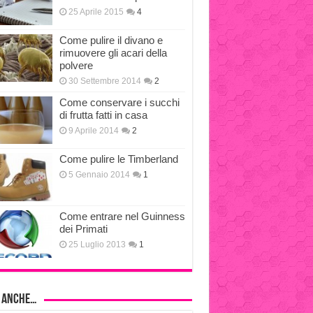
25 Aprile 2015
4
Come pulire il divano e
rimuovere gli acari della
polvere
30 Settembre 2014
2
Come conservare i succhi
di frutta fatti in casa
9 Aprile 2014
2
Come pulire le Timberland
5 Gennaio 2014
1
Come entrare nel Guinness
dei Primati
25 Luglio 2013
1
i anche…