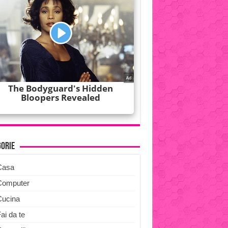
gorie
Casa
Computer
Cucina
ai da te