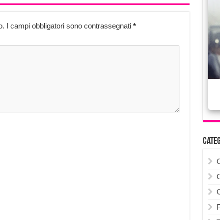
o.
I campi obbligatori sono contrassegnati
*
Cate
F