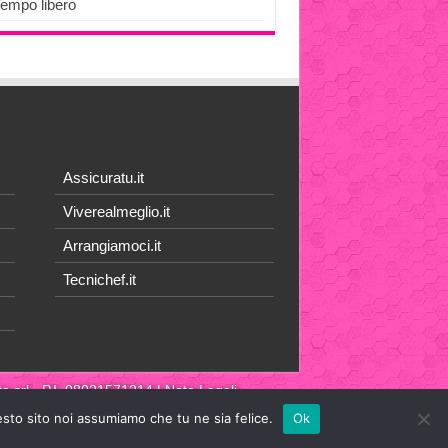
Tempo libero
Assicuratu.it
Viverealmeglio.it
Arrangiamoci.it
Tecnichef.it
a srl
- P.I. 08021571214 |
Note Legali
esto sito noi assumiamo che tu ne sia felice.
Ok