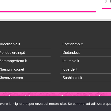
kceliachia.it
Forexiamo.it
ondopiercing.it
Dietando.it
ammaperfetta.it
Inturchia.it
hesignifica.net
Ioverde.it
Chenozze.com
Sushipoint.it
 rete Qonnetwork, i cui contenuti sono di proprietà esclusiva di
Qonnect
avere la migliore esperienza sul nostro sito. Se continui ad utilizzare qu