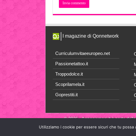
I magazine di Qonnetwork
Curriculumvitaeeuropeo.net
O
Passionetattoo.it
M
Troppodolce.it
M
Scoprilamela.it
C
Goprestiti.it
© 2026 - Arrangiamoci.it è parte della
Utilizziamo i cookie per essere sicuri che tu possa 