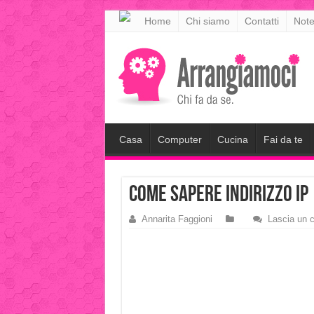
meritking
Home
Chi siamo
Contatti
Note
meritking
giriş
kingroyal
giriş
Casa
Computer
Cucina
Fai da te
come sapere indirizzo ip
Annarita Faggioni
Lascia un