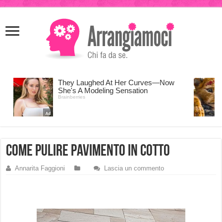
meritking
meritking
giriş
kingroyal
giriş
come pulire pavimento in cotto
Annarita Faggioni
Lascia un commento