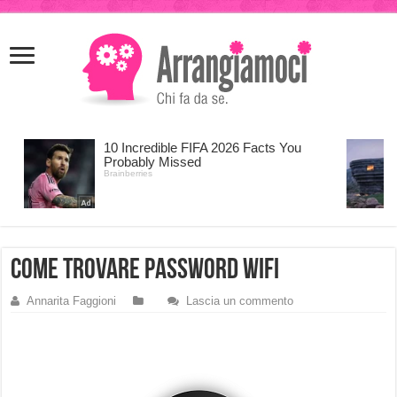
meritking
meritking
giriş
kingroyal
giriş
come trovare password wifi
Annarita Faggioni
Lascia un commento