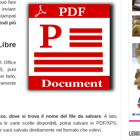
può fare
 inviare
tampati
todi più
Libre
t Office
), puoi
er farlo,
ivamente
so, dove si trova il nome del file da salvare
. A lato,
 le varie scelte disponibili, potrai salvare in PDF/XPS.
le sarà salvato direttamente nel formato che volevi.
Legg