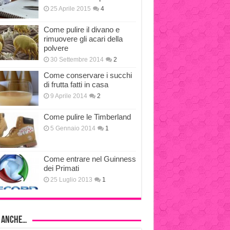
25 Aprile 2015
4
Come pulire il divano e
rimuovere gli acari della
polvere
30 Settembre 2014
2
Come conservare i succhi
di frutta fatti in casa
9 Aprile 2014
2
Come pulire le Timberland
5 Gennaio 2014
1
Come entrare nel Guinness
dei Primati
25 Luglio 2013
1
i anche…