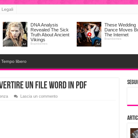
 Legali
Tempo libero
Segui
ertire un file Word in Pdf
denza
Lascia un commento
Artic