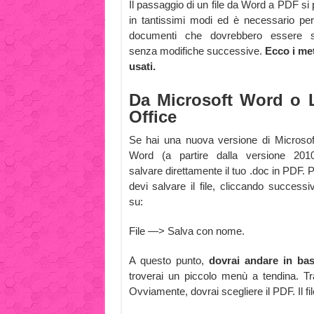
Il passaggio di un file da Word a PDF si 
in tantissimi modi ed è necessario per
documenti che dovrebbero essere s
senza modifiche successive.
Ecco i me
usati.
Da Microsoft Word o 
Office
Se hai una nuova versione di Microsof
Word (a partire dalla versione 2010
salvare direttamente il tuo .doc in PDF. P
devi salvare il file, cliccando success
su:
File —> Salva con nome.
A questo punto,
dovrai andare in bas
troverai un piccolo menù a tendina. Tra
Ovviamente, dovrai scegliere il PDF. Il fi