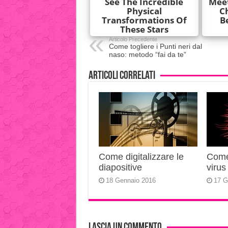
Articolo Precedente
Come togliere i Punti neri dal
naso: metodo “fai da te”
Articoli correlati
Come digitalizzare le
Come 
diapositive
virus
18 Gennaio 2016
17 G
Lascia un commento