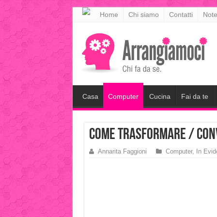
meritking
Home
Chi siamo
Contatti
Note
meritking
giriş
kingroyal
giriş
Casa
Computer
Cucina
Fai da te
Come trasformare / conv
Annarita Faggioni
Computer
,
In Evi