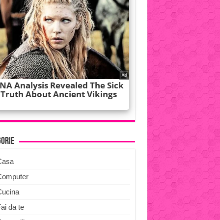
gorie
Casa
Computer
Cucina
ai da te