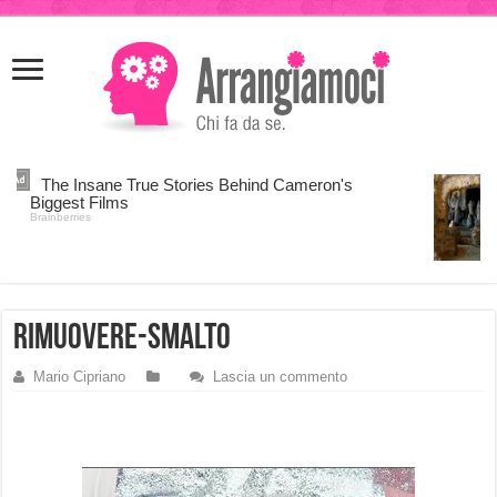
meritking
meritking
giriş
kingroyal
giriş
rimuovere-smalto
Mario Cipriano
Lascia un commento