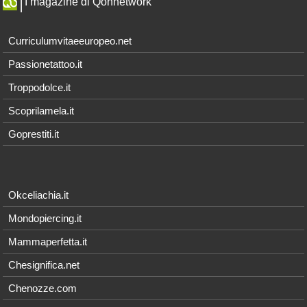
I magazine di Qonnetwork
Curriculumvitaeeuropeo.net
Passionetattoo.it
Troppodolce.it
Scoprilamela.it
Goprestiti.it
Okceliachia.it
Mondopiercing.it
Mammaperfetta.it
Chesignifica.net
Chenozze.com