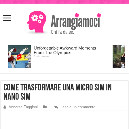
meritking
meritking
giriş
kingroyal
giriş
come trasformare una micro sim in
nano sim
Annarita Faggioni
Lascia un commento