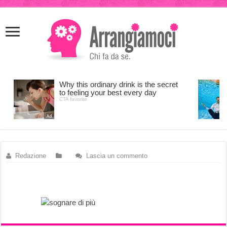
meritking
meritking
giriş
kingroyal
giriş
Redazione
Lascia un commento