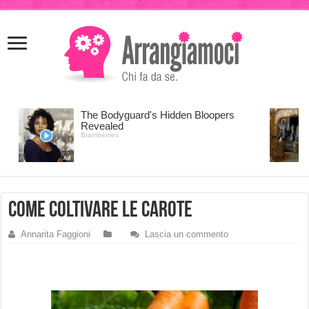
meritking
meritking
giriş
kingroyal
giriş
come coltivare le carote
Annarita Faggioni
Lascia un commento