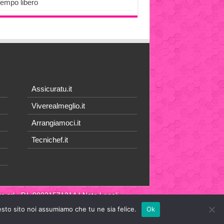
Tempo libero
Assicuratu.it
Viverealmeglio.it
Arrangiamoci.it
Tecnichef.it
a srl
- P.I. 08021571214 |
Note Legali
esto sito noi assumiamo che tu ne sia felice.
Ok