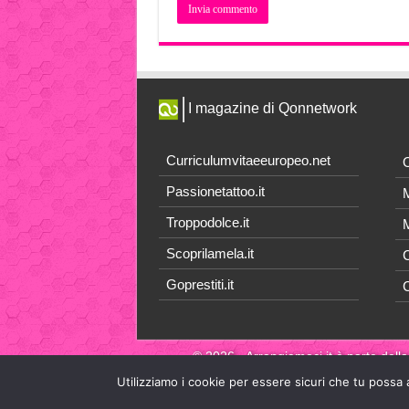
I magazine di Qonnetwork
Curriculumvitaeeuropeo.net
O
Passionetattoo.it
M
Troppodolce.it
M
Scoprilamela.it
C
Goprestiti.it
© 2026 - Arrangiamoci.it è parte della
Utilizziamo i cookie per essere sicuri che tu possa 