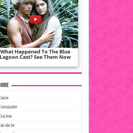
gorie
Casa
Computer
Cucina
ai da te