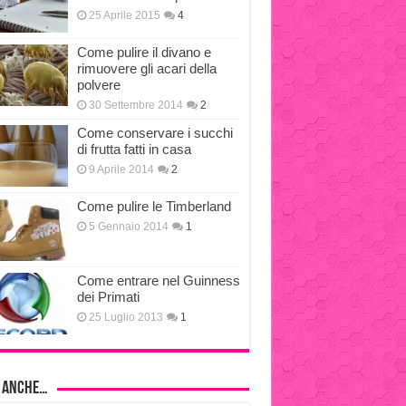
25 Aprile 2015
4
Come pulire il divano e
rimuovere gli acari della
polvere
30 Settembre 2014
2
Come conservare i succhi
di frutta fatti in casa
9 Aprile 2014
2
Come pulire le Timberland
5 Gennaio 2014
1
Come entrare nel Guinness
dei Primati
25 Luglio 2013
1
i anche…