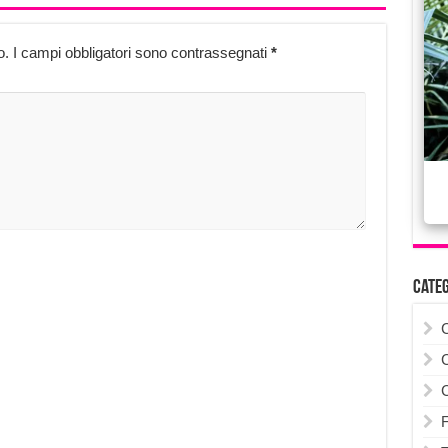
o.
I campi obbligatori sono contrassegnati
*
Cate
F