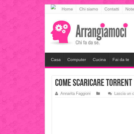
meritking
Home
Chi siamo
Contatti
Note
meritking
giriş
kingroyal
giriş
Casa
Computer
Cucina
Fai da te
come scaricare torrent
Annarita Faggioni
Lascia un