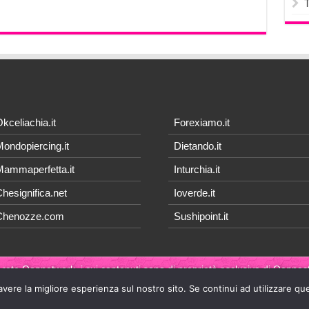
kceliachia.it
Forexiamo.it
ondopiercing.it
Dietando.it
ammaperfetta.it
Inturchia.it
hesignifica.net
Ioverde.it
Chenozze.com
Sushipoint.it
 rete Qonnetwork, i cui contenuti sono di proprietà esclusiva di
Qonnect
avere la migliore esperienza sul nostro sito. Se continui ad utilizzare qu