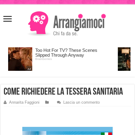
meritking
meritking
giriş
kingroyal
giriş
come richiedere la tessera sanitaria
Annarita Faggioni
Lascia un commento