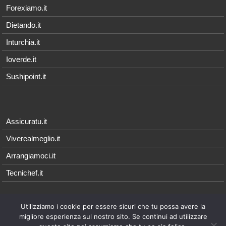
Forexiamo.it
Dietando.it
Inturchia.it
Ioverde.it
Sushipoint.it
Assicuratu.it
Viverealmeglio.it
Arrangiamoci.it
Tecnichef.it
Utilizziamo i cookie per essere sicuri che tu possa avere la
© 2026 - Arrangiamoci.it è parte della rete Qonnetwork, i cui contenuti
migliore esperienza sul nostro sito. Se continui ad utilizzare
sono di proprietà esclusiva di
Qonnecta srl
- P.I. 08021571214 |
Note