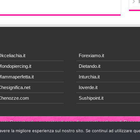
kceliachia.it
Forexiamo.it
ondopiercing.it
Dietando.it
ammaperfetta.it
Inturchia.it
hesignifica.net
Ioverde.it
Chenozze.com
Sushipoint.it
 rete Qonnetwork, i cui contenuti sono di proprietà esclusiva di
Qonnect
avere la migliore esperienza sul nostro sito. Se continui ad utilizzare qu