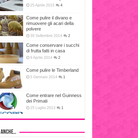
25 Aprile 2015
4
Come pulire il divano e
rimuovere gli acari della
polvere
30 Settembre 2014
2
Come conservare i succhi
di frutta fatti in casa
9 Aprile 2014
2
Come pulire le Timberland
5 Gennaio 2014
1
Come entrare nel Guinness
dei Primati
25 Luglio 2013
1
i anche…