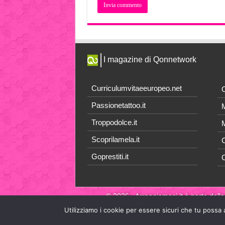
I magazine di Qonnetwork
Curriculumvitaeeuropeo.net
O
Passionetattoo.it
M
Troppodolce.it
M
Scoprilamela.it
C
Goprestiti.it
© 2026 - Arrangiamoci.it è parte della
Utilizziamo i cookie per essere sicuri che tu possa 