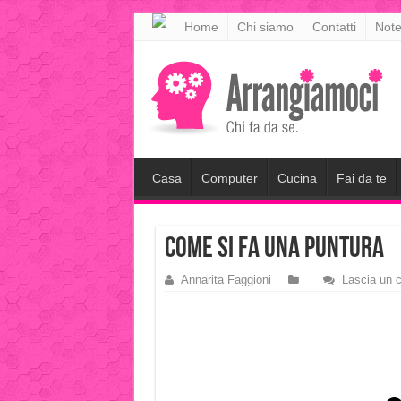
meritking
Home
Chi siamo
Contatti
Note
meritking
giriş
kingroyal
giriş
Casa
Computer
Cucina
Fai da te
come si fa una puntura
Annarita Faggioni
Lascia un