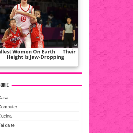
gorie
Casa
Computer
Cucina
ai da te