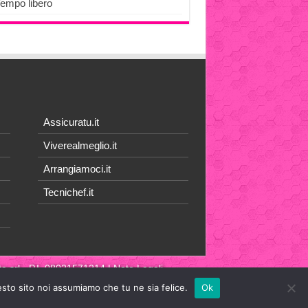
Tempo libero
Assicuratu.it
Viverealmeglio.it
Arrangiamoci.it
Tecnichef.it
a srl
- P.I. 08021571214 |
Note Legali
esto sito noi assumiamo che tu ne sia felice.
Ok