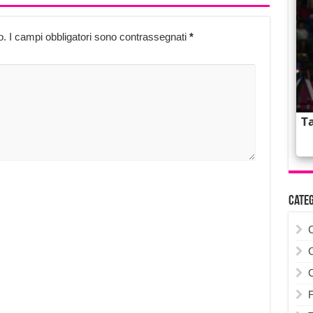
o.
I campi obbligatori sono contrassegnati
*
Cate
F