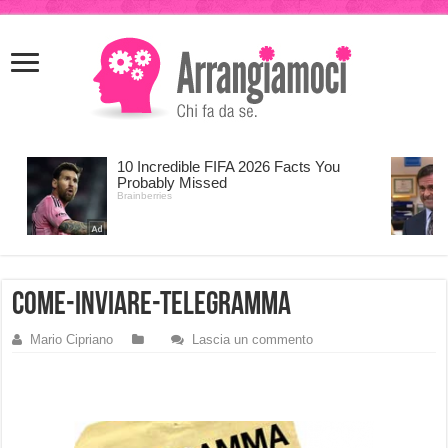
meritking
meritking
giriş
kingroyal
giriş
come-inviare-telegramma
Mario Cipriano
Lascia un commento