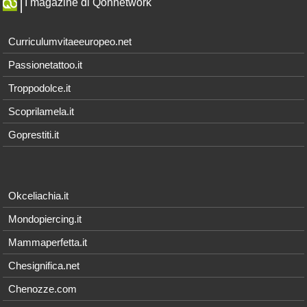
I magazine di Qonnetwork
Curriculumvitaeeuropeo.net
Passionetattoo.it
Troppodolce.it
Scoprilamela.it
Goprestiti.it
Okceliachia.it
Mondopiercing.it
Mammaperfetta.it
Chesignifica.net
Chenozze.com