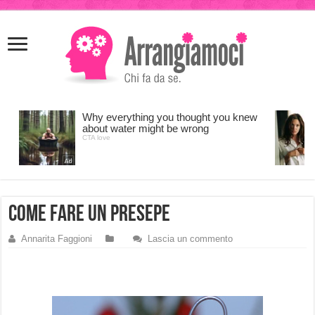
meritking
meritking
giriş
kingroyal
giriş
come fare un presepe
Annarita Faggioni
Lascia un commento