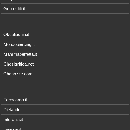
Goprestiti.it
Okceliachia.it
Mondopiercing.it
Mammaperfetta.it
Chesignifica.net
Chenozze.com
Forexiamo.it
Dietando.it
Inturchia.it
Ioverde.it