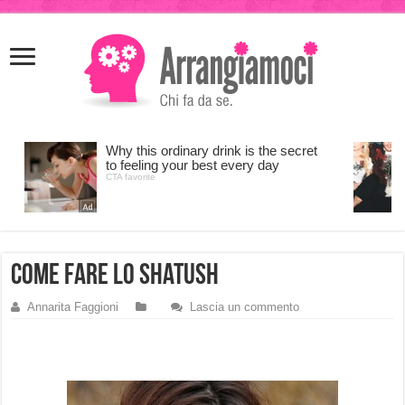
meritking
meritking
giriş
kingroyal
giriş
come fare lo shatush
Annarita Faggioni
Lascia un commento