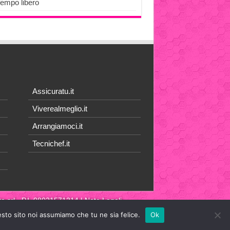
Tempo libero
Assicuratu.it
Viverealmeglio.it
Arrangiamoci.it
Tecnichef.it
a srl
- P.I. 08021571214 |
Note Legali
esto sito noi assumiamo che tu ne sia felice.
Ok