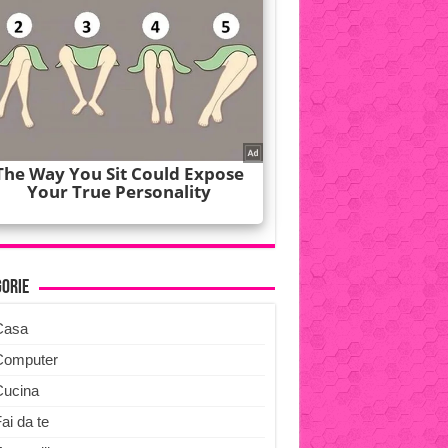
gorie
Casa
Computer
Cucina
ai da te