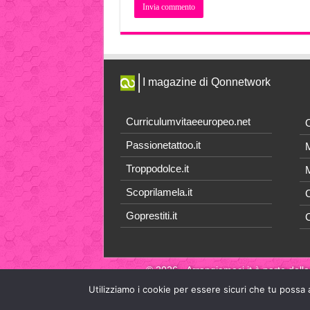
I magazine di Qonnetwork
Curriculumvitaeeuropeo.net
O
Passionetattoo.it
M
Troppodolce.it
M
Scoprilamela.it
C
Goprestiti.it
© 2026 - Arrangiamoci.it è parte della
Utilizziamo i cookie per essere sicuri che tu possa 