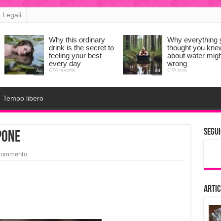
 Legali
Tempo libero
Segui
pone
 commento
Artic