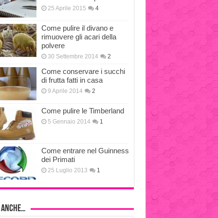
25 Aprile 2015
4
Come pulire il divano e
rimuovere gli acari della
polvere
30 Settembre 2014
2
Come conservare i succhi
di frutta fatti in casa
9 Aprile 2014
2
Come pulire le Timberland
5 Gennaio 2014
1
Come entrare nel Guinness
dei Primati
25 Luglio 2013
1
i anche…