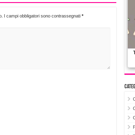
o.
I campi obbligatori sono contrassegnati
*
Cate
F