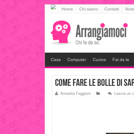
meritking
Home
Chi siamo
Contatti
Note
meritking
giriş
kingroyal
giriş
Casa
Computer
Cucina
Fai da te
come fare le bolle di sa
Annarita Faggioni
Lascia un