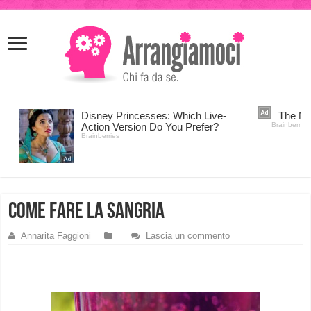
meritking
meritking
giriş
kingroyal
giriş
come fare la sangria
Annarita Faggioni
Lascia un commento