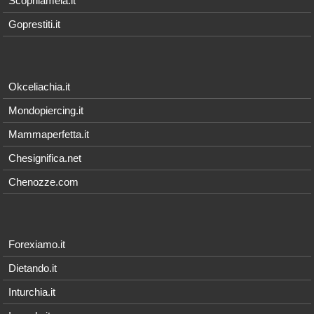
Scoprilamela.it
Goprestiti.it
Okceliachia.it
Mondopiercing.it
Mammaperfetta.it
Chesignifica.net
Chenozze.com
Forexiamo.it
Dietando.it
Inturchia.it