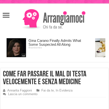
meritking
meritking
giriş
kingroyal
giriş
Come far passare il Mal di Testa
Velocemente e Senza Medicine
Annarita Faggioni
Fai da te
,
In Evidenza
Lascia un commento