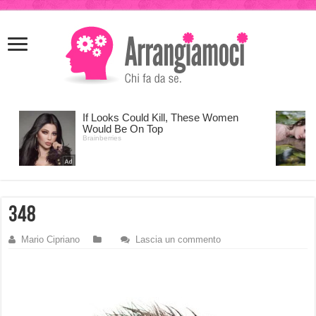
meritking
meritking
giriş
kingroyal
giriş
348
Mario Cipriano
Lascia un commento