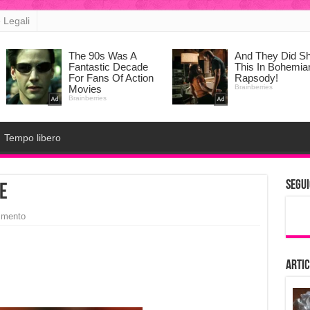
 Legali
Tempo libero
Segui
e
mmento
Artic