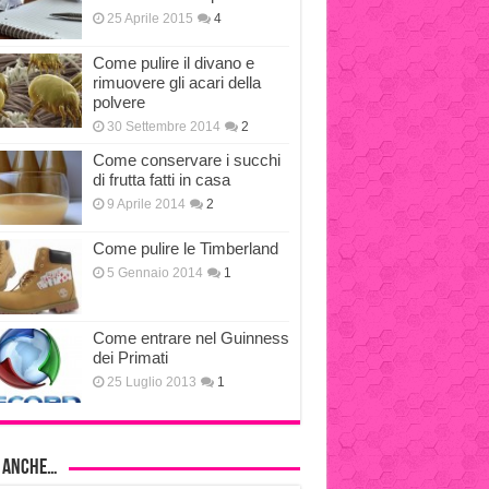
25 Aprile 2015
4
Come pulire il divano e
rimuovere gli acari della
polvere
30 Settembre 2014
2
Come conservare i succhi
di frutta fatti in casa
9 Aprile 2014
2
Come pulire le Timberland
5 Gennaio 2014
1
Come entrare nel Guinness
dei Primati
25 Luglio 2013
1
i anche…