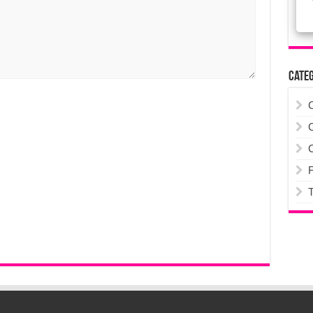
Cate
F