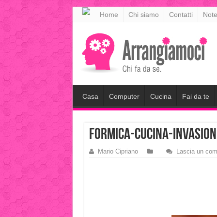
meritking
Home
Chi siamo
Contatti
Note
meritking
giriş
kingroyal
giriş
Casa
Computer
Cucina
Fai da te
Formica-cucina-invasion
Mario Cipriano
Lascia un co