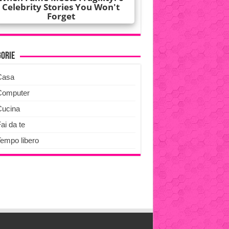
gorie
Casa
Computer
Cucina
ai da te
Tempo libero