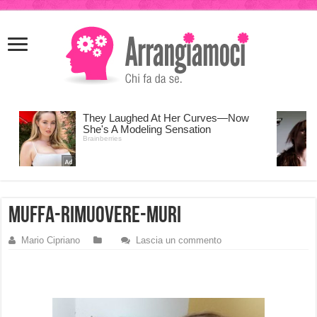
meritking
meritking
giriş
kingroyal
giriş
muffa-rimuovere-muri
Mario Cipriano
Lascia un commento