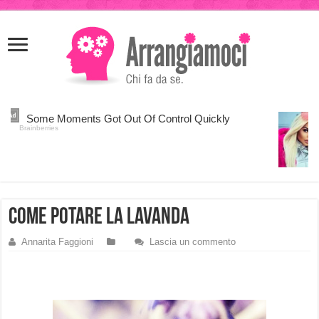
meritking
meritking
giriş
kingroyal
giriş
come potare la lavanda
Annarita Faggioni
Lascia un commento