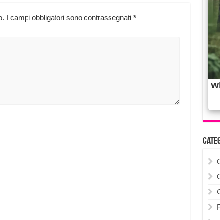
o.
I campi obbligatori sono contrassegnati
*
Cate
F