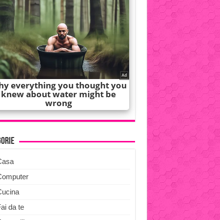
gorie
Casa
Computer
Cucina
ai da te