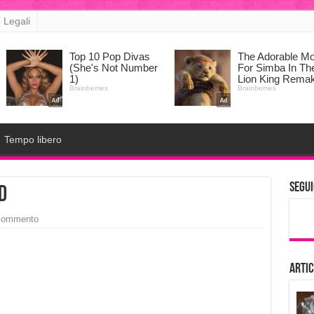
 Legali
Tempo libero
Segui
d
 commento
Artic