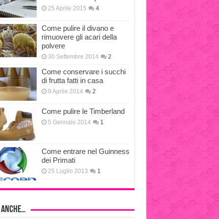
25 Aprile 2015
4
Come pulire il divano e
rimuovere gli acari della
polvere
30 Settembre 2014
2
Come conservare i succhi
di frutta fatti in casa
9 Aprile 2014
2
Come pulire le Timberland
5 Gennaio 2014
1
Come entrare nel Guinness
dei Primati
25 Luglio 2013
1
i anche…