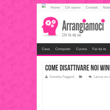
meritking
Home
Chi siamo
Contatti
Note
meritking
giriş
kingroyal
giriş
Casa
Computer
Cucina
Fai da te
come disattivare noi win
Annarita Faggioni
Lascia un