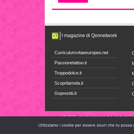
I magazine di Qonnetwork
Curriculumvitaeeuropeo.net
O
Passionetattoo.it
M
Troppodolce.it
M
Scoprilamela.it
C
Goprestiti.it
© 2026 - Arrangiamoci.it è parte della
Utilizziamo i cookie per essere sicuri che tu possa 