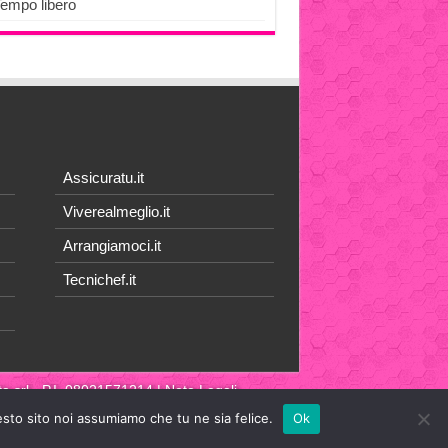
Tempo libero
Assicuratu.it
Viverealmeglio.it
Arrangiamoci.it
Tecnichef.it
a srl
- P.I. 08021571214 |
Note Legali
esto sito noi assumiamo che tu ne sia felice.
Ok