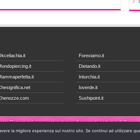
kceliachia.it
Forexiamo.it
ondopiercing.it
Dietando.it
ammaperfetta.it
Inturchia.it
hesignifica.net
Ioverde.it
Chenozze.com
Sushipoint.it
 rete Qonnetwork, i cui contenuti sono di proprietà esclusiva di
Qonnect
avere la migliore esperienza sul nostro sito. Se continui ad utilizzare qu