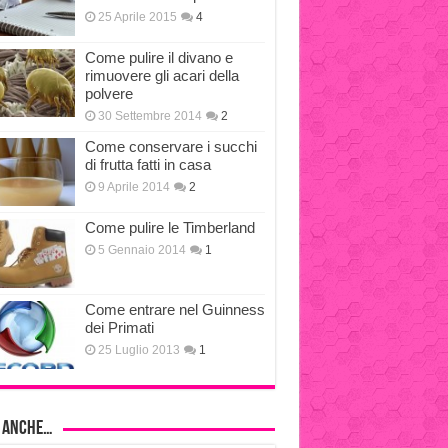
25 Aprile 2015
4
Come pulire il divano e
rimuovere gli acari della
polvere
30 Settembre 2014
2
Come conservare i succhi
di frutta fatti in casa
9 Aprile 2014
2
Come pulire le Timberland
5 Gennaio 2014
1
Come entrare nel Guinness
dei Primati
25 Luglio 2013
1
i anche…