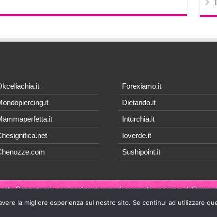
kceliachia.it
Forexiamo.it
ondopiercing.it
Dietando.it
ammaperfetta.it
Inturchia.it
hesignifica.net
Ioverde.it
Chenozze.com
Sushipoint.it
 rete Qonnetwork, i cui contenuti sono di proprietà esclusiva di
Qonnect
avere la migliore esperienza sul nostro sito. Se continui ad utilizzare qu