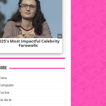
gorie
Casa
Computer
Cucina
ai da te