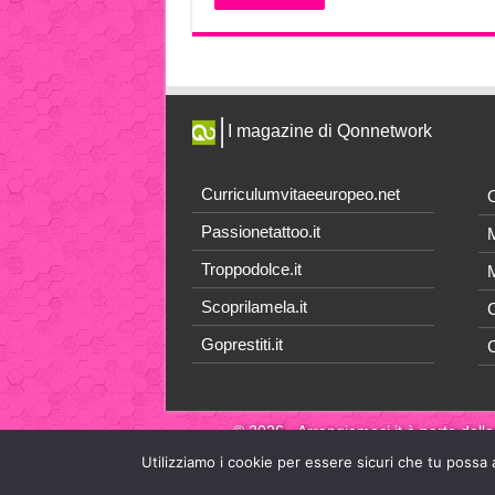
I magazine di Qonnetwork
Curriculumvitaeeuropeo.net
O
Passionetattoo.it
M
Troppodolce.it
M
Scoprilamela.it
C
Goprestiti.it
© 2026 - Arrangiamoci.it è parte della
Utilizziamo i cookie per essere sicuri che tu possa 