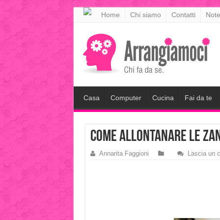
meritking
Home
Chi siamo
Contatti
Note
meritking
giriş
kingroyal
giriş
Casa
Computer
Cucina
Fai da te
come allontanare le za
Annarita Faggioni
Lascia un