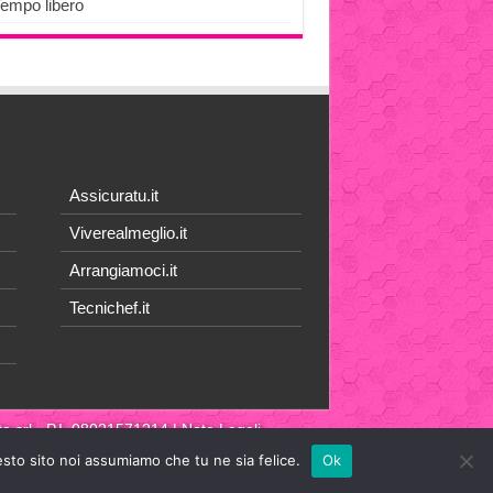
Tempo libero
Assicuratu.it
Viverealmeglio.it
Arrangiamoci.it
Tecnichef.it
a srl
- P.I. 08021571214 |
Note Legali
esto sito noi assumiamo che tu ne sia felice.
Ok