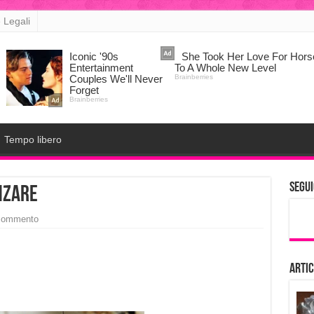
 Legali
Tempo libero
Segui
nzare
 commento
Artic