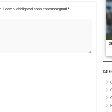
o.
I campi obbligatori sono contrassegnati
*
Cate
F