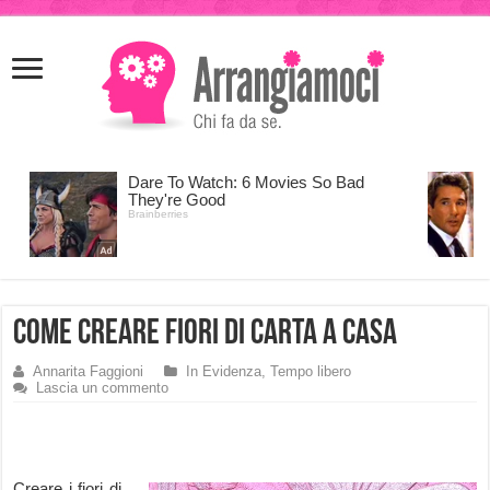
meritking
meritking
giriş
kingroyal
giriş
Come creare fiori di carta a casa
Annarita Faggioni
In Evidenza
,
Tempo libero
Lascia un commento
Creare i fiori di