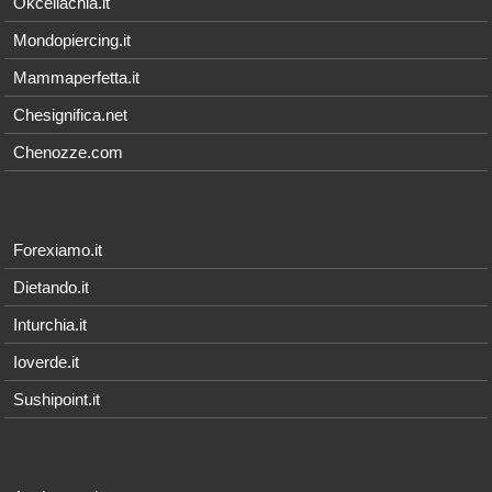
Okceliachia.it
Mondopiercing.it
Mammaperfetta.it
Chesignifica.net
Chenozze.com
Forexiamo.it
Dietando.it
Inturchia.it
Ioverde.it
Sushipoint.it