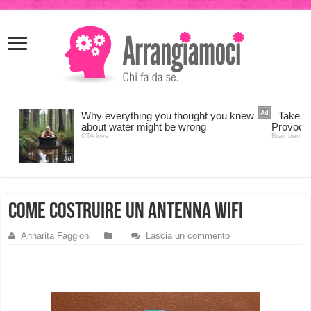
meritking
meritking
giriş
kingroyal
giriş
come costruire un antenna wifi
Annarita Faggioni
Lascia un commento