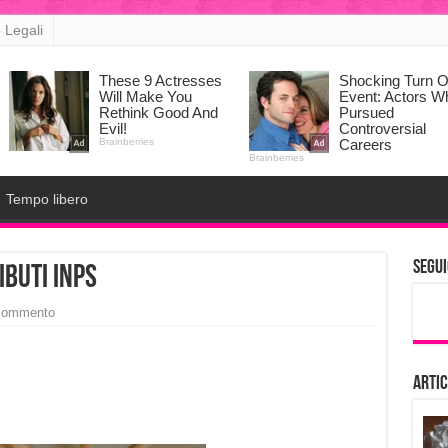
 Legali
Tempo libero
Segui
buti inps
 commento
Artic