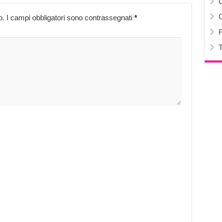
o.
I campi obbligatori sono contrassegnati
*
F