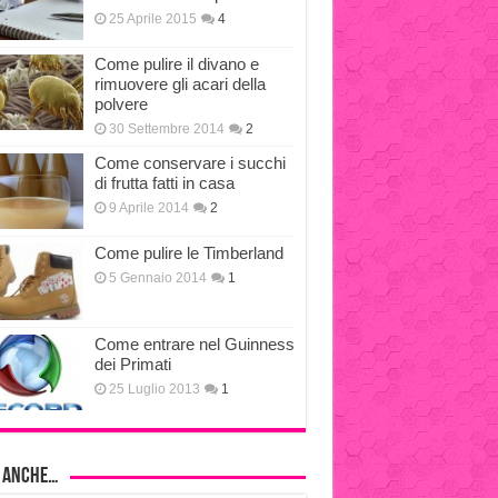
25 Aprile 2015
4
Come pulire il divano e
rimuovere gli acari della
polvere
30 Settembre 2014
2
Come conservare i succhi
di frutta fatti in casa
9 Aprile 2014
2
Come pulire le Timberland
5 Gennaio 2014
1
Come entrare nel Guinness
dei Primati
25 Luglio 2013
1
i anche…