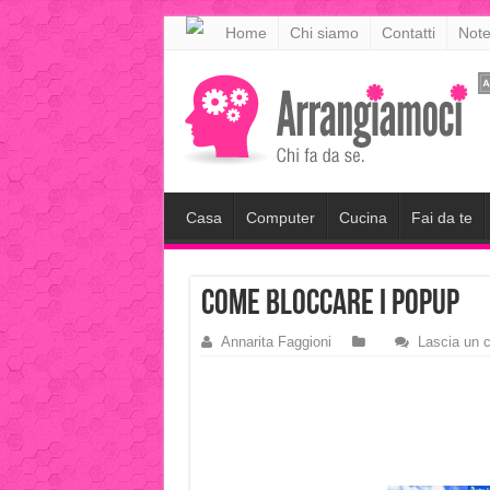
meritking
Home
Chi siamo
Contatti
Note
meritking
giriş
kingroyal
giriş
Casa
Computer
Cucina
Fai da te
come bloccare i popup
Annarita Faggioni
Lascia un