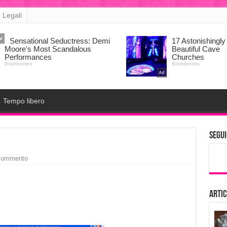
 Legali
Tempo libero
Segui
 commento
Artic