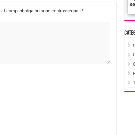
o.
I campi obbligatori sono contrassegnati
*
Cate
F