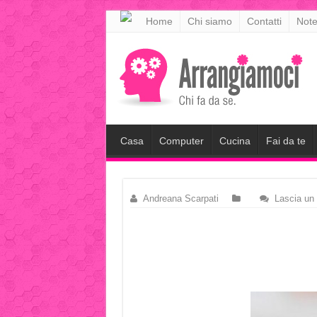
meritking
Home
Chi siamo
Contatti
Note
meritking
giriş
kingroyal
giriş
Casa
Computer
Cucina
Fai da te
Andreana Scarpati
Lascia un