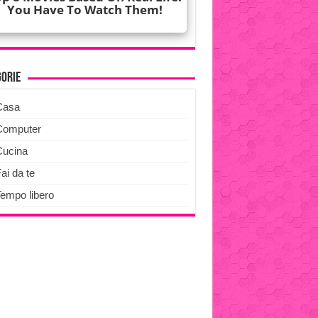
gorie
Casa
Computer
Cucina
ai da te
Tempo libero