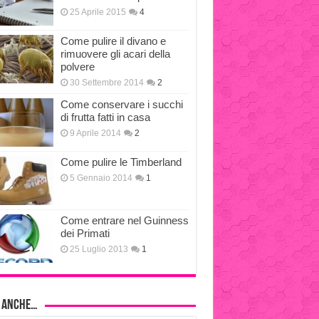
25 Aprile 2015
4
Come pulire il divano e
rimuovere gli acari della
polvere
30 Settembre 2014
2
Come conservare i succhi
di frutta fatti in casa
9 Aprile 2014
2
Come pulire le Timberland
5 Gennaio 2014
1
Come entrare nel Guinness
dei Primati
25 Luglio 2013
1
i anche…