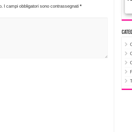
o.
I campi obbligatori sono contrassegnati
*
Cate
F