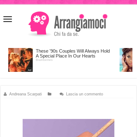
meritking
meritking
giriş
kingroyal
giriş
Andreana Scarpati
Lascia un commento