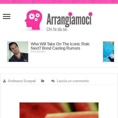
meritking
meritking
giriş
kingroyal
giriş
Andreana Scarpati
Lascia un commento