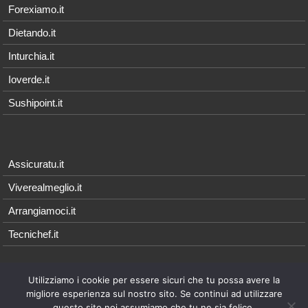
Forexiamo.it
Dietando.it
Inturchia.it
Ioverde.it
Sushipoint.it
Assicuratu.it
Viverealmeglio.it
Arrangiamoci.it
Tecnichef.it
Utilizziamo i cookie per essere sicuri che tu possa avere la
© 2026 - Arrangiamoci.it è parte della rete Qonnetwork, i cui contenuti
migliore esperienza sul nostro sito. Se continui ad utilizzare
sono di proprietà esclusiva di
Qonnecta srl
- P.I. 08021571214 |
Note
questo sito noi assumiamo che tu ne sia felice.