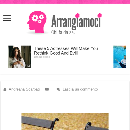
meritking
meritking
giriş
kingroyal
giriş
Andreana Scarpati
Lascia un commento