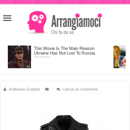
meritking
meritking
giriş
kingroyal
giriş
Andreana Scarpati
Lascia un commento