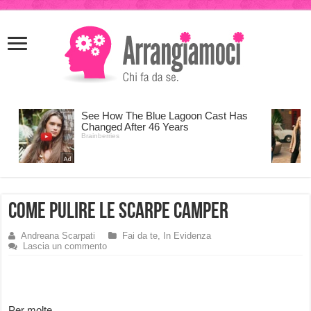
meritking
meritking
giriş
kingroyal
giriş
Come pulire le scarpe Camper
Andreana Scarpati
Fai da te
,
In Evidenza
Lascia un commento
Per molte