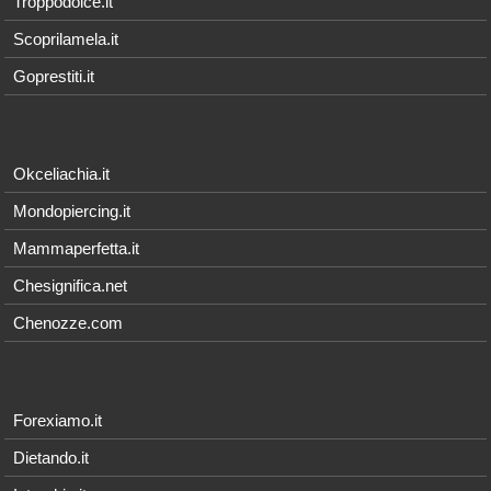
Troppodolce.it
Scoprilamela.it
Goprestiti.it
Okceliachia.it
Mondopiercing.it
Mammaperfetta.it
Chesignifica.net
Chenozze.com
Forexiamo.it
Dietando.it