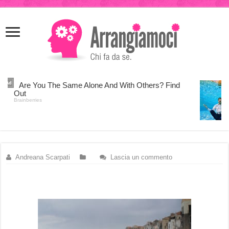
meritking
meritking
giriş
kingroyal
giriş
Andreana Scarpati
Lascia un commento