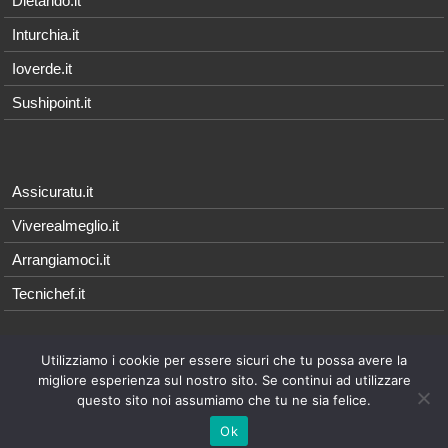
Dietando.it
Inturchia.it
Ioverde.it
Sushipoint.it
Assicuratu.it
Viverealmeglio.it
Arrangiamoci.it
Tecnichef.it
Utilizziamo i cookie per essere sicuri che tu possa avere la
© 2026 - Arrangiamoci.it è parte della rete Qonnetwork, i cui contenuti
migliore esperienza sul nostro sito. Se continui ad utilizzare
sono di proprietà esclusiva di
Qonnecta srl
- P.I. 08021571214 |
Note
questo sito noi assumiamo che tu ne sia felice.
Legali
Ok