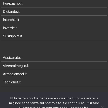
Forexiamo.it
Dietando.it
Inturchia.it
Ioverde.it
Sushipoint.it
Assicuratu.it
Viverealmeglio.it
Arrangiamoci.it
Tecnichef.it
Utilizziamo i cookie per essere sicuri che tu possa avere la
© 2026 - Arrangiamoci.it è parte della rete Qonnetwork, i cui contenuti
migliore esperienza sul nostro sito. Se continui ad utilizzare
sono di proprietà esclusiva di
Qonnecta srl
- P.I. 08021571214 |
Note
questo sito noi assumiamo che tu ne sia felice.