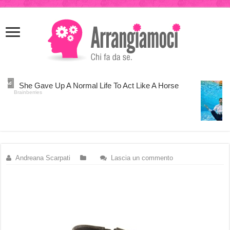
meritking
meritking
giriş
kingroyal
giriş
Andreana Scarpati
Lascia un commento