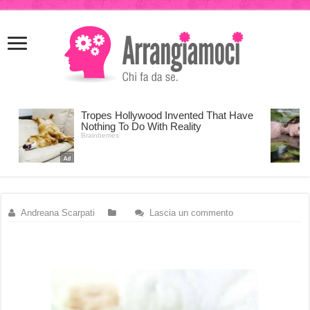
meritking
meritking
giriş
kingroyal
giriş
Andreana Scarpati
Lascia un commento