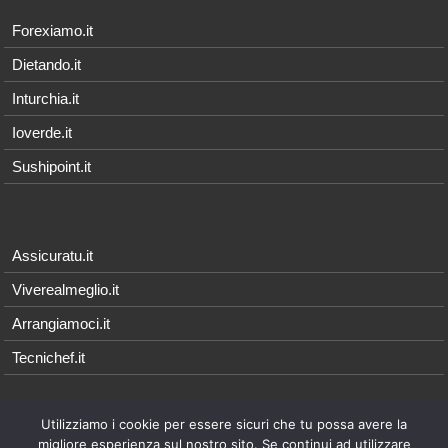
Forexiamo.it
Dietando.it
Inturchia.it
Ioverde.it
Sushipoint.it
Assicuratu.it
Viverealmeglio.it
Arrangiamoci.it
Tecnichef.it
Utilizziamo i cookie per essere sicuri che tu possa avere la
© 2026 - Arrangiamoci.it è parte della rete Qonnetwork, i cui contenuti
migliore esperienza sul nostro sito. Se continui ad utilizzare