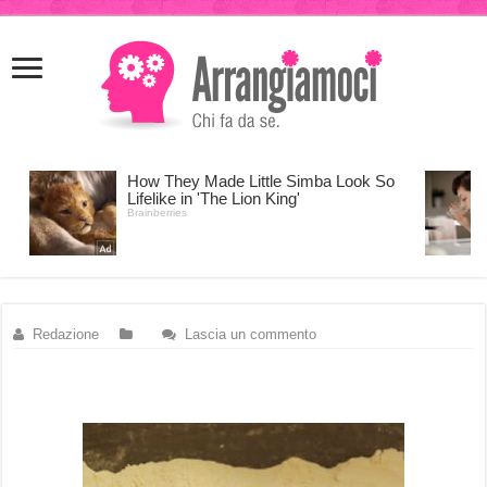
meritking
meritking
giriş
kingroyal
giriş
Redazione
Lascia un commento