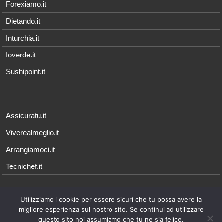
Forexiamo.it
Dietando.it
Inturchia.it
Ioverde.it
Sushipoint.it
Assicuratu.it
Viverealmeglio.it
Arrangiamoci.it
Tecnichef.it
Utilizziamo i cookie per essere sicuri che tu possa avere la
© 2026 - Arrangiamoci.it è parte della rete Qonnetwork, i cui contenuti
migliore esperienza sul nostro sito. Se continui ad utilizzare
sono di proprietà esclusiva di
Qonnecta srl
- P.I. 08021571214 |
Note
questo sito noi assumiamo che tu ne sia felice.
Legali