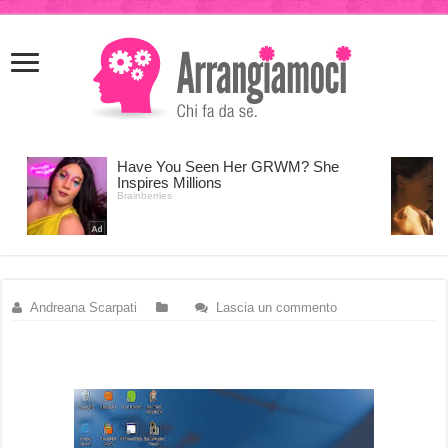
meritking
meritking
giriş
kingroyal
giriş
Andreana Scarpati
Lascia un commento