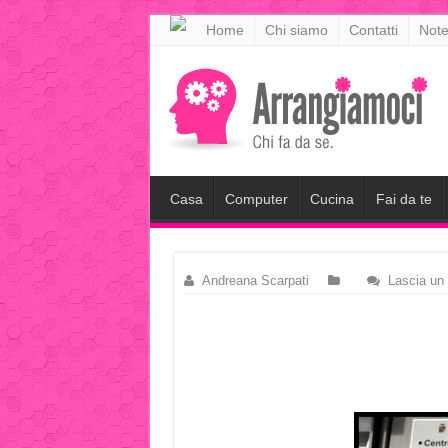
meritking
Home
Chi siamo
Contatti
Note
meritking
giriş
kingroyal
giriş
Casa
Computer
Cucina
Fai da te
Andreana Scarpati
Lascia un