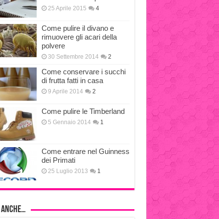
25 Aprile 2015
4
Come pulire il divano e
rimuovere gli acari della
polvere
30 Settembre 2014
2
Come conservare i succhi
di frutta fatti in casa
9 Aprile 2014
2
Come pulire le Timberland
5 Gennaio 2014
1
Come entrare nel Guinness
dei Primati
25 Luglio 2013
1
i anche…