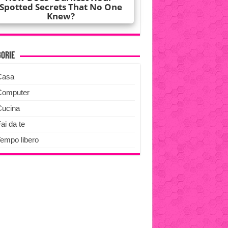
gorie
Casa
Computer
Cucina
ai da te
Tempo libero