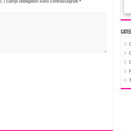
o.
I campi obbligatori sono contrassegnati
*
Cate
F