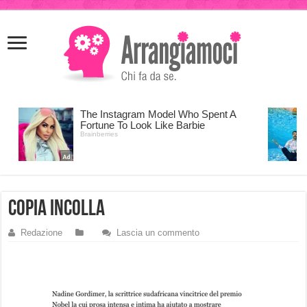
meritking
meritking
giriş
kingroyal
giriş
copia incolla
Redazione
Lascia un commento