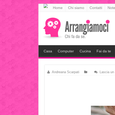
meritking
Home
Chi siamo
Contatti
Note
meritking
giriş
kingroyal
giriş
Casa
Computer
Cucina
Fai da te
Andreana Scarpati
Lascia un