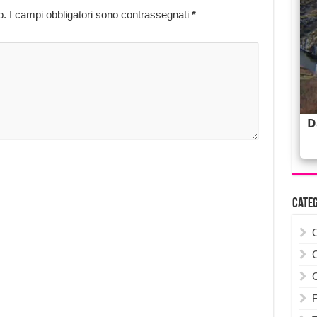
o.
I campi obbligatori sono contrassegnati
*
Cate
F