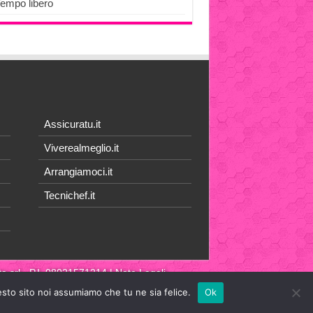
Tempo libero
Assicuratu.it
Viverealmeglio.it
Arrangiamoci.it
Tecnichef.it
a srl
- P.I. 08021571214 |
Note Legali
esto sito noi assumiamo che tu ne sia felice.
Ok