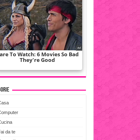
gorie
Casa
Computer
Cucina
ai da te