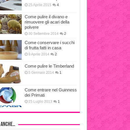
25 Aprile 2015
4
Come pulire il divano e
rimuovere gli acari della
polvere
30 Settembre 2014
2
Come conservare i succhi
di frutta fatti in casa
9 Aprile 2014
2
Come pulire le Timberland
5 Gennaio 2014
1
Come entrare nel Guinness
dei Primati
25 Luglio 2013
1
i anche…