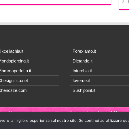
kceliachia.it
Forexiamo.it
ondopiercing.it
Dietando.it
ammaperfetta.it
Inturchia.it
hesignifica.net
Ioverde.it
Chenozze.com
Sushipoint.it
 rete Qonnetwork, i cui contenuti sono di proprietà esclusiva di
Qonnect
avere la migliore esperienza sul nostro sito. Se continui ad utilizzare qu