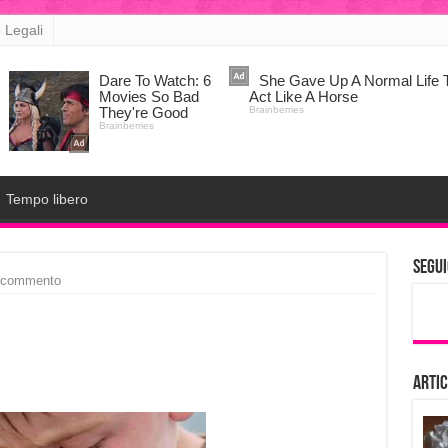
 Legali
Tempo libero
Segui
 commento
Artic