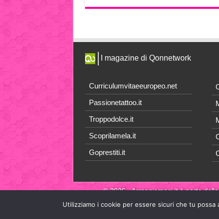
I magazine di Qonnetwork
Curriculumvitaeeuropeo.net
O
Passionetattoo.it
M
Troppodolce.it
M
Scoprilamela.it
C
Goprestiti.it
© 2026 - Arrangiamoci.it è parte della
Utilizziamo i cookie per essere sicuri che tu possa 