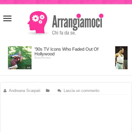
meritking
meritking
giriş
kingroyal
giriş
Andreana Scarpati
Lascia un commento