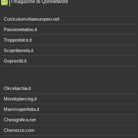
I magazine di Qonnetwork
Curriculumvitaeeuropeo.net
Passionetattoo.it
Troppodolce.it
Scoprilamela.it
Goprestiti.it
Okceliachia.it
Mondopiercing.it
Mammaperfetta.it
Chesignifica.net
Chenozze.com