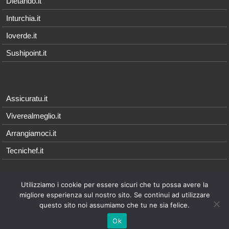
Dietando.it
Inturchia.it
Ioverde.it
Sushipoint.it
Assicuratu.it
Viverealmeglio.it
Arrangiamoci.it
Tecnichef.it
Utilizziamo i cookie per essere sicuri che tu possa avere la
© 2026 - Arrangiamoci.it è parte della rete Qonnetwork, i cui contenuti
migliore esperienza sul nostro sito. Se continui ad utilizzare
sono di proprietà esclusiva di
Qonnecta srl
- P.I. 08021571214 |
Note
questo sito noi assumiamo che tu ne sia felice.
Legali
Ok