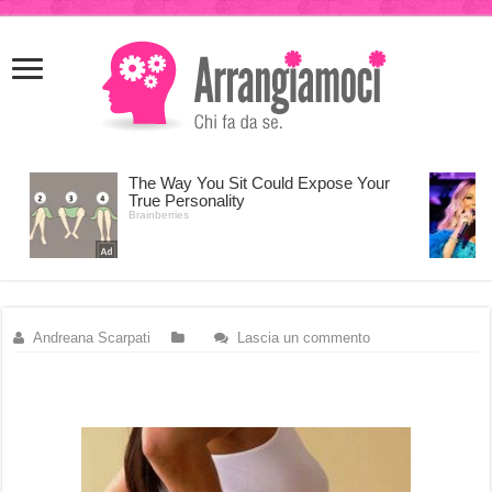
meritking
meritking
giriş
kingroyal
giriş
Andreana Scarpati
Lascia un commento