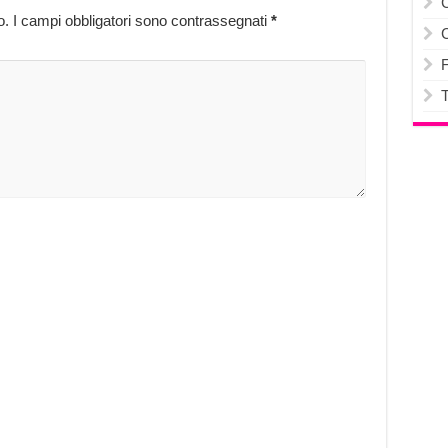
o.
I campi obbligatori sono contrassegnati
*
F