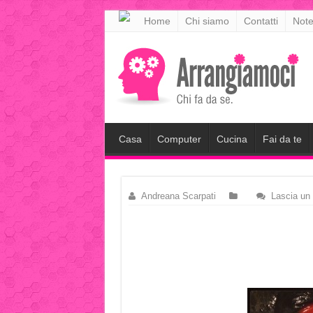
meritking
Home
Chi siamo
Contatti
Note
meritking
giriş
kingroyal
giriş
Casa
Computer
Cucina
Fai da te
Andreana Scarpati
Lascia un