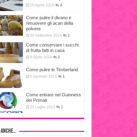
25 Aprile 2015
4
Come pulire il divano e
rimuovere gli acari della
polvere
30 Settembre 2014
2
Come conservare i succhi
di frutta fatti in casa
9 Aprile 2014
2
Come pulire le Timberland
5 Gennaio 2014
1
Come entrare nel Guinness
dei Primati
25 Luglio 2013
1
i anche…