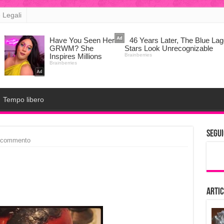
 Legali
Tempo libero
Segui
 commento
Artic