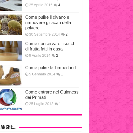
25 Aprile 2015
4
Come pulire il divano e
rimuovere gli acari della
polvere
30 Settembre 2014
2
Come conservare i succhi
di frutta fatti in casa
9 Aprile 2014
2
Come pulire le Timberland
5 Gennaio 2014
1
Come entrare nel Guinness
dei Primati
25 Luglio 2013
1
i anche…