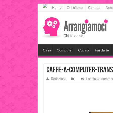
meritking
Home
Chi siamo
Contatti
Note
meritking
giriş
kingroyal
giriş
Casa
Computer
Cucina
Fai da te
caffe-a-computer-tran
Redazione
Lascia un comme