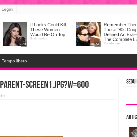
 Legali
Tempo libero
Segui
sparent-screen1.jpg?w=600
nto
Artic