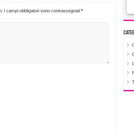
o.
I campi obbligatori sono contrassegnati
*
Cate
F