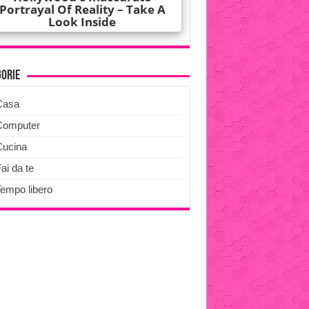
gorie
Casa
Computer
Cucina
ai da te
Tempo libero